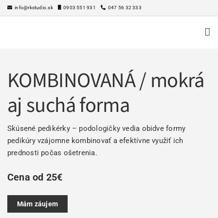
Skip
info@rkstudio.sk
0903 551 931
047 56 32 333
to
content
KOMBINOVANÁ / mokrá
aj suchá forma
Skúsené pedikérky – podologičky vedia obidve formy
pedikúry vzájomne kombinovať a efektívne využiť ich
prednosti počas ošetrenia.
Cena od 25€
Mám záujem