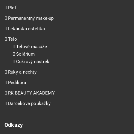
Pleť
Permanentný make-up
Lekárska estetika
Telo
Telové masáže
Solárium
Cukrový nástrek
Ruky a nechty
Pedikúra
RK BEAUTY AKADEMY
Darčekové poukážky
Odkazy