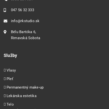
047 56 32 333
info@rkstudio.sk
Bélu Bartóka 6,
Rimavská Sobota
Služby
Vlasy
Pleť
Permanentný make-up
Lekárska estetika
Telo