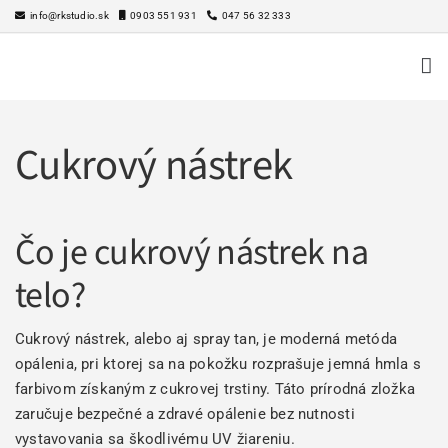
Skip
info@rkstudio.sk
0903 551 931
047 56 32 333
to
content
Cukrový nástrek
Čo je cukrový nástrek na
telo?
Cukrový nástrek, alebo aj spray tan, je moderná metóda
opálenia, pri ktorej sa na pokožku rozprašuje jemná hmla s
farbivom získaným z cukrovej trstiny. Táto prírodná zložka
zaručuje bezpečné a zdravé opálenie bez nutnosti
vystavovania sa škodlivému UV žiareniu.